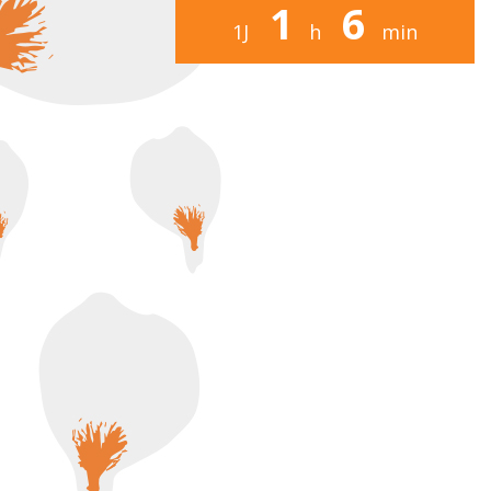
1
6
1
J
h
min
46
sec