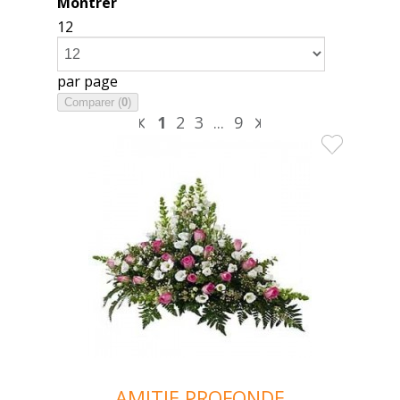
Montrer
12
par page
Comparer (
0
)
1
2
3
...
9
AMITIE PROFONDE