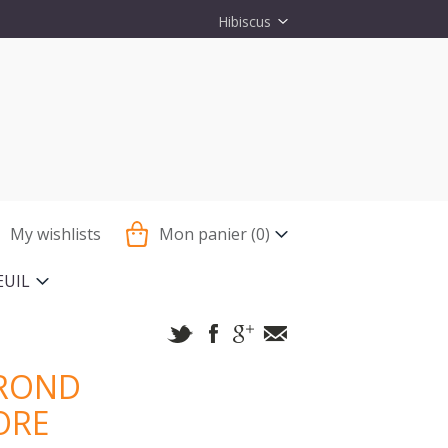
Hibiscus
My wishlists
Mon panier
(0)
EUIL
ROND
ORE