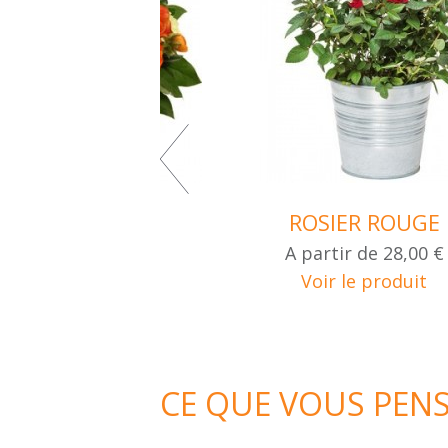
BOUQUET
ROSIER ROUGE
AUTOMNE
A partir de
28,00 €
partir de
32,00 €
Voir le produit
Voir le produit
CE QUE VOUS PENSE