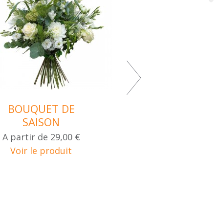
BOUQUET DE
BOQUET EMOT
SAISON
A partir de
45,0
A partir de
29,00 €
Voir le produi
Voir le produit