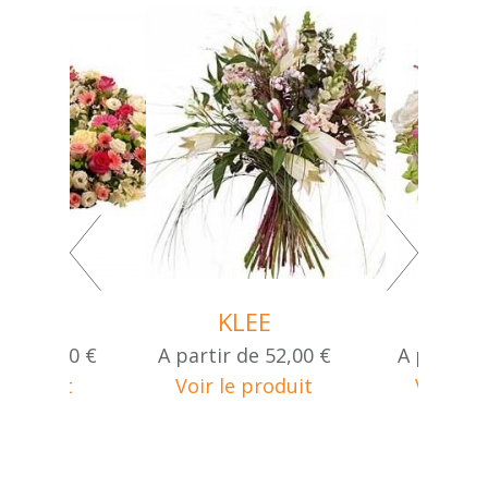
RONNE
KLEE
PAPI
de
220,00 €
A partir de
52,00 €
A partir 
 produit
Voir le produit
Voir le